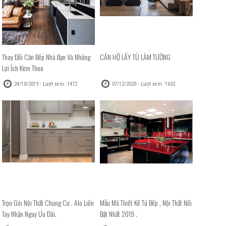
Thay Đổi Căn Bếp Nhà Bạn Và Những
CĂN HỘ LẤY TỦ LÀM TƯỜNG
Lợi Ích Kèm Theo
24/10/2019 - Lượt xem :1472
07/12/2020 - Lượt xem :1632
Trọn Gói Nội Thất Chung Cư . Alo Liền
Mẫu Mã Thiết Kế Tủ Bếp , Nội Thất Nổi
Tay Nhận Ngay Ưu Đãi.
Bật Nhất 2019 .