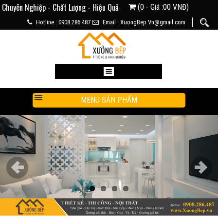
Chuyên Nghiệp - Chất Lượng - Hiệu Quả
(0 - Giá :00 VNĐ)
Hotline : 0908.286.487
Email : XuongBep.Vn@gmail.com
MENU SẢN PHẨM