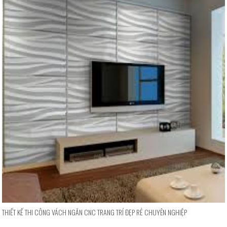
THIẾT KẾ THI CÔNG VÁCH NGĂN CNC TRANG TRÍ ĐẸP RẺ CHUYÊN NGHIỆP