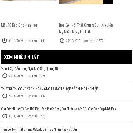
Mẫu Tủ Bếp Cho Nhà Hẹp
Trọn Gói Nội Thất Chung Cư . Alo Liền
Tay Nhận Ngay Ưu Đãi.
04/11/2019 - Lượt xem :1541
29/10/2019 - Lượt xem :1579
XEM NHIỀU NHẤT
''Khách Sạn'' Ẩn Trong Ngôi Nhà Ống Quảng Ninh
30/10/2019 - Lượt xem :1766
THIẾT KẾ THI CÔNG VÁCH NGĂN CNC TRANG TRÍ ĐẸP RẺ CHUYÊN NGHIỆP
28/10/2019 - Lượt xem :1643
Chi Tiết Những Tủ Bếp Nổi Bật , Bạn Muốn Thay Đổi Thiết Kế Kết Cấu Cho Căn Bếp Nhà Bạn
30/10/2019 - Lượt xem :1582
Trọn Gói Nội Thất Chung Cư . Alo Liền Tay Nhận Ngay Ưu Đãi.