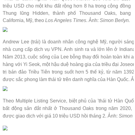
triệu USD cho một khu đất rộng hơn 8 ha trong cộng đồng
Thung lũng Hidden, thành phố Thousand Oaks, bang
California, Mỹ, theo
Los Angeles Times
. Ảnh:
Simon Berlyn.
Andrew Lee (trái) là doanh nhân công nghệ Mỹ, người sáng l
nhà cung cấp dịch vụ VPN. Anh sinh ra và lớn lên ở Indiana
Năm 2013, cuộc sống của Lee bỗng thay đổi hoàn toàn khi a
hàng với Yi Seok, một hậu duệ hoàng gia của triều đại Joseon
trị bán đảo Triều Tiên trong suốt hơn 5 thế kỷ, từ năm 1
được sắc phong làm thái tử trên danh nghĩa của Hàn Quốc. 
Theo Multiple Listing Service, biệt phủ của 'thái tử Hàn Qu
bất động sản đắt nhất ở Thousand Oaks trong năm 2020, 
được giao dịch với giá 10 triệu USD hồi tháng 2. Ảnh:
Simon 