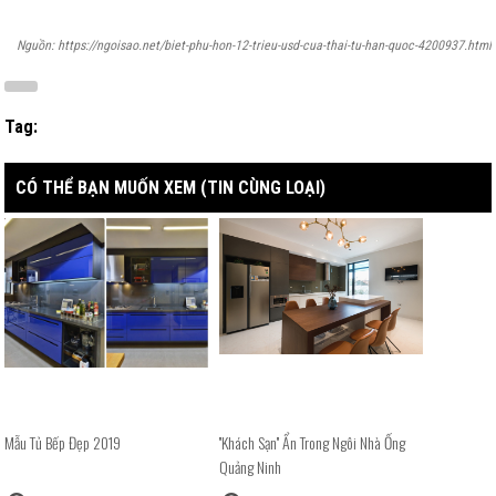
Nguồn: https://ngoisao.net/biet-phu-hon-12-trieu-usd-cua-thai-tu-han-quoc-4200937.html
Tag:
CÓ THỂ BẠN MUỐN XEM (TIN CÙNG LOẠI)
Mẫu Tủ Bếp Đẹp 2019
''Khách Sạn'' Ẩn Trong Ngôi Nhà Ống
Quảng Ninh