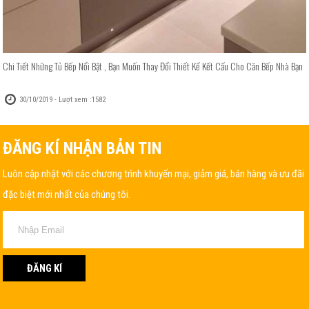
Chi Tiết Những Tủ Bếp Nổi Bật , Bạn Muốn Thay Đổi Thiết Kế Kết Cấu Cho Căn Bếp Nhà Bạn
30/10/2019 - Lượt xem :1582
ĐĂNG KÍ NHẬN BẢN TIN
Luôn cập nhật với các chương trình khuyến mại, giảm giá, bán hàng và ưu đãi
đặc biệt mới nhất của chúng tôi.
ĐĂNG KÍ