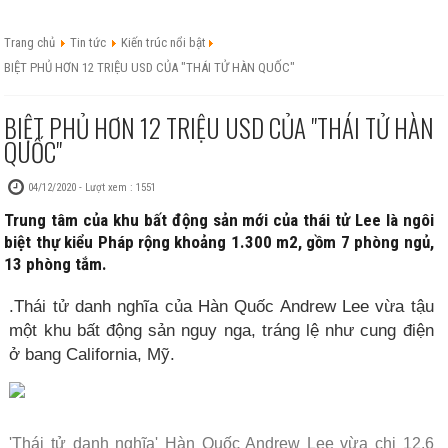
Trang chủ
Tin tức
Kiến trúc nổi bật
BIỆT PHỦ HƠN 12 TRIỆU USD CỦA "THÁI TỬ HÀN QUỐC"
BIỆT PHỦ HƠN 12 TRIỆU USD CỦA "THÁI TỬ HÀN
QUỐC"
04/12/2020 - Lượt xem : 1551
Trung tâm của khu bất động sản mới của thái tử Lee là ngôi
biệt thự kiểu Pháp rộng khoảng 1.300 m2, gồm 7 phòng ngủ,
13 phòng tắm.
.Thái tử danh nghĩa của Hàn Quốc Andrew Lee vừa tậu
một khu bất động sản nguy nga, tráng lệ như cung điện
ở bang California, Mỹ.
'Thái tử danh nghĩa' Hàn Quốc Andrew Lee vừa chi 12,6