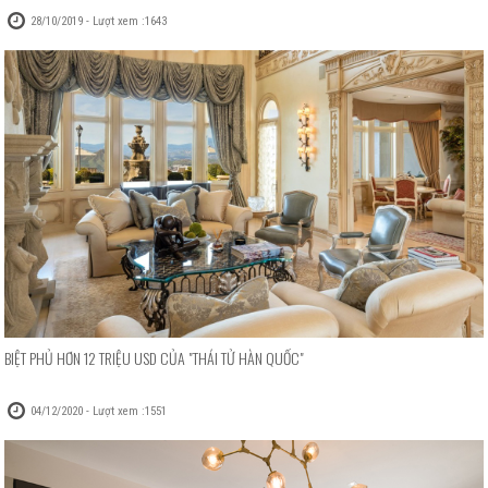
28/10/2019 - Lượt xem :1643
BIỆT PHỦ HƠN 12 TRIỆU USD CỦA "THÁI TỬ HÀN QUỐC"
04/12/2020 - Lượt xem :1551