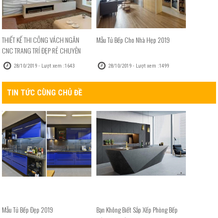
THIẾT KẾ THI CÔNG VÁCH NGĂN
Mẫu Tủ Bếp Cho Nhà Hẹp 2019
CNC TRANG TRÍ ĐẸP RẺ CHUYÊN
NGHIỆP
28/10/2019 - Lượt xem :1643
28/10/2019 - Lượt xem :1499
TIN TỨC CÙNG CHỦ ĐỀ
Mẫu Tủ Bếp Đẹp 2019
Bạn Không Biết Sắp Xếp Phòng Bếp