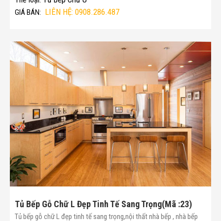
LIÊN HỆ: 0908.286.487
GIÁ BÁN:
Tủ Bếp Gỗ Chữ L Đẹp Tinh Tế Sang Trọng(Mã :23)
Tủ bếp gỗ chữ L đẹp tinh tế sang trọng,nội thất nhà bếp , nhà bếp