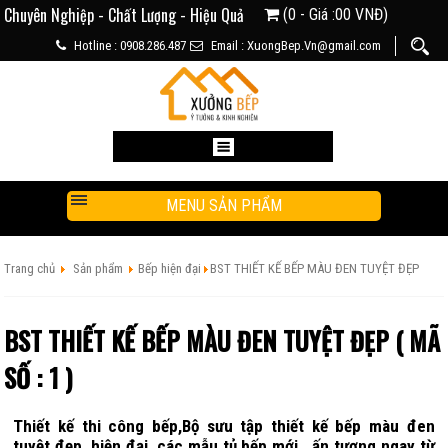
Chuyên Nghiệp - Chất Lượng - Hiệu Quả
(0 - Giá :00 VNĐ)
Hotline : 0908.286.487
Email : XuongBep.Vn@gmail.com
MENU SẢN PHẨM
Trang chủ
Sản phẩm
Bếp hiện đại
BST THIẾT KẾ BẾP MÀU ĐEN TUYỆT ĐẸP
BST THIẾT KẾ BẾP MÀU ĐEN TUYỆT ĐẸP ( MÃ
SỐ : 1 )
Thiết kế thi công bếp,Bộ sưu tập thiết kế bếp màu đen
tuyệt đẹp, hiện đại, các mẫu tủ bếp mới , ấn tượng ngay từ