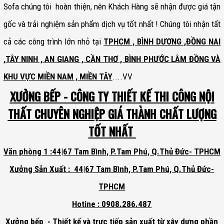
Sofa chúng tôi hoàn thiện, nên Khách Hàng sẽ nhận được giá tận
gốc và trải nghiệm sản phẩm dịch vụ tốt nhất ! Chúng tôi nhận tất
cả các công trình lớn nhỏ tại
TPHCM , BÌNH DƯƠNG ,ĐỒNG NAI
,TÂY NINH , AN GIANG , CẦN THƠ , BÌNH PHƯỚC LÂM ĐỒNG VÀ
KHU VỰC MIỀN NAM , MIỀN TÂY
....VV
XƯỞNG BẾP - CÔNG TY THIẾT KẾ THI CÔNG NỘI
THẤT CHUYÊN NGHIỆP GIÁ THÀNH CHẤT LƯỢNG
TỐT NHẤT
Văn phòng 1 :44|67 Tam Bình, P.Tam Phú, Q.Thủ Đức- TPHCM
Xưởng Sản Xuất : 44|67 Tam Bình, P.Tam Phú, Q.Thủ Đức-
TPHCM
Hotine : 0908.286.487
Xưởng bếp - Thiết kế và trực tiếp sản xuất từ xây dựng phần