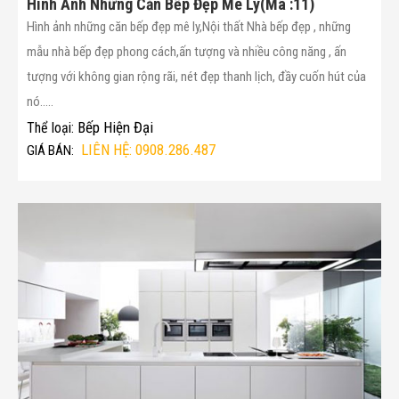
Hình Ảnh Những Căn Bếp Đẹp Mê Ly(Mã :11)
Hình ảnh những căn bếp đẹp mê ly,Nội thất Nhà bếp đẹp , những
mẫu nhà bếp đẹp phong cách,ấn tượng và nhiều công năng , ấn
tượng với không gian rộng rãi, nét đẹp thanh lịch, đầy cuốn hút của
nó.....
Bếp Hiện Đại
Thể loại:
LIÊN HỆ: 0908.286.487
GIÁ BÁN: