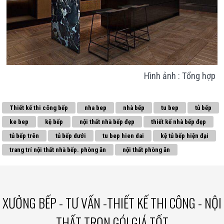
Hình ảnh : Tổng hợp
Thiết kế thi công bếp
nha bep
nhà bếp
tu bep
tủ bếp
ke bep
kệ bếp
nội thất nhà bếp đẹp
thiết kế nhà bếp đẹp
tủ bếp trên
tủ bếp dưới
tu bep hien dai
kệ tủ bếp hiện đại
trang trí nội thất nhà bếp. phòng ăn
nội thất phòng ăn
XƯỞNG BẾP - TƯ VẤN -THIẾT KẾ THI CÔNG - NỘI
THẤT TRỌN GÓI GIÁ TỐT