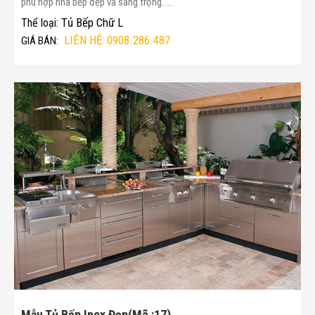
phù hợp nhà bếp đẹp và sang trọng.....
Tủ Bếp Chữ L
Thể loại:
LIÊN HỆ: 0908.286.487
GIÁ BÁN:
Mẫu Tủ Bếp Inox Đẹp(Mã :17)