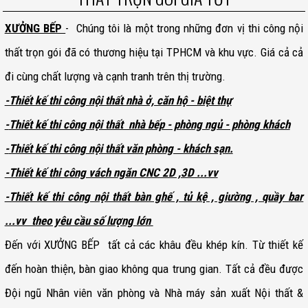
XƯỞNG BẾP
- Chúng tôi là một trong những đơn vị thi công nội
thất trọn gói đã có thương hiệu tại TPHCM và khu vực. Giá cả cả
đi cùng chất lượng và cạnh tranh trên thị trường.
-Thiết kế thi công nội thất nhà ở, căn hộ - biệt thự
-
Thiết kế thi công
nội thất nhà bếp - phòng ngủ - phòng khách
-
Thiết kế thi công
nội thất văn phòng - khách sạn.
-Thiết kế thi công vách ngăn CNC 2D ,3D ...vv
-Thiết kế thi công nội thất bàn ghế , tủ kệ , giường , quầy bar
...vv theo yêu cầu số lượng lớn
Đến với XƯỞNG BẾP tất cả các khâu đều khép kín. Từ thiết kế
đến hoàn thiện, bàn giao không qua trung gian. Tất cả đều được
Đội ngũ Nhân viên văn phòng và Nhà máy sản xuất Nội thất &