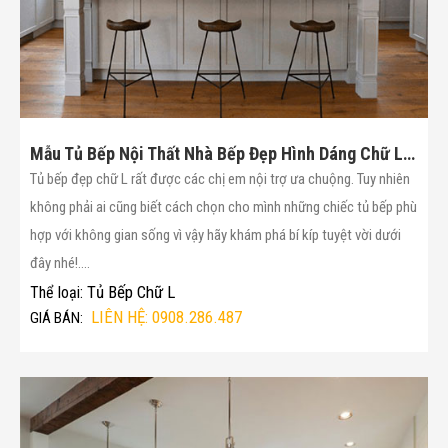
Mẫu Tủ Bếp Nội Thất Nhà Bếp Đẹp Hình Dáng Chữ L(Mã :19)
Tủ bếp đẹp chữ L rất được các chị em nội trợ ưa chuộng. Tuy nhiên
không phải ai cũng biết cách chọn cho mình những chiếc tủ bếp phù
hợp với không gian sống vì vậy hãy khám phá bí kíp tuyệt vời dưới
đây nhé!....
Tủ Bếp Chữ L
Thể loại:
LIÊN HỆ: 0908.286.487
GIÁ BÁN: