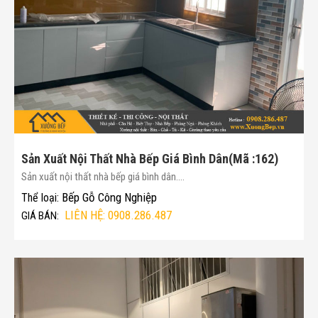
Sản Xuất Nội Thất Nhà Bếp Giá Bình Dân(Mã :162)
Sản xuất nội thất nhà bếp giá bình dân....
Bếp Gỗ Công Nghiệp
Thể loại:
LIÊN HỆ: 0908.286.487
GIÁ BÁN: