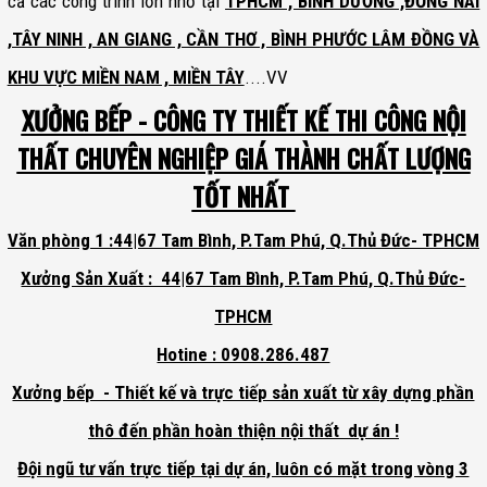
cả các công trình lớn nhỏ tại
TPHCM , BÌNH DƯƠNG ,ĐỒNG NAI
,TÂY NINH , AN GIANG , CẦN THƠ , BÌNH PHƯỚC LÂM ĐỒNG VÀ
KHU VỰC MIỀN NAM , MIỀN TÂY
....VV
XƯỞNG BẾP - CÔNG TY THIẾT KẾ THI CÔNG NỘI
THẤT CHUYÊN NGHIỆP GIÁ THÀNH CHẤT LƯỢNG
TỐT NHẤT
Văn phòng 1 :44|67 Tam Bình, P.Tam Phú, Q.Thủ Đức- TPHCM
Xưởng Sản Xuất : 44|67 Tam Bình, P.Tam Phú, Q.Thủ Đức-
TPHCM
Hotine : 0908.286.487
Xưởng bếp - Thiết kế và trực tiếp sản xuất từ xây dựng phần
thô đến phần hoàn thiện nội thất dự án !
Đội ngũ tư vấn trực tiếp tại dự án, luôn có mặt trong vòng 3