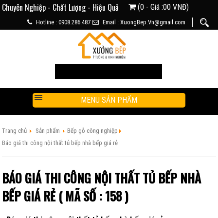
Chuyên Nghiệp - Chất Lượng - Hiệu Quả
(0 - Giá :00 VNĐ)
Hotline : 0908.286.487
Email : XuongBep.Vn@gmail.com
MENU SẢN PHẨM
Trang chủ
Sản phẩm
Bếp gỗ công nghiệp
Báo giá thi công nội thất tủ bếp nhà bếp giá rẻ
BÁO GIÁ THI CÔNG NỘI THẤT TỦ BẾP NHÀ
BẾP GIÁ RẺ ( MÃ SỐ : 158 )